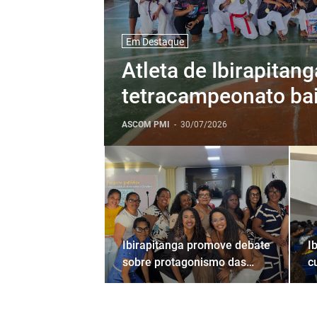
Em Destaque
Atleta de Ibirapitan
tetracampeonato bai
e garante vaga no Br
ASCOM PMI
-
30/07/2026
Ibirapitanga promove debate
I
sobre protagonismo das
c
mulheres negras durante o
n
Julho das Pretas