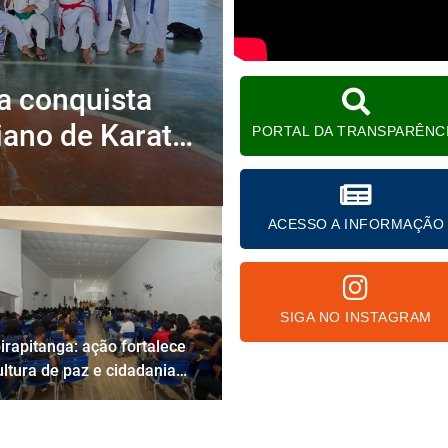
ga conquista
ano de Karatê
PORTAL DA TRANSPARÊNC
asileiro
ACESSO A INFORMAÇÃO
SIGA NO INSTAGRAM
birapitanga: ação fortalece
ultura de paz e cidadania
o ambiente escolar