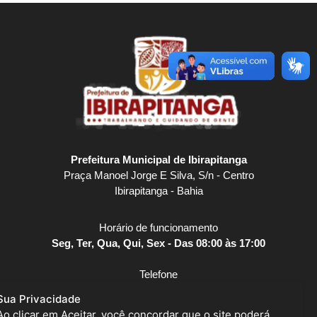
Prefeitura Municipal de Ibirapitanga
Praça Manoel Jorge E Silva, S/n - Centro
Ibirapitanga - Bahia
Horário de funcionamento
Seg, Ter, Qua, Qui, Sex - Das 08:00 às 17:00
Telefone
(73) 3259-2141
Sua Privacidade
Ao clicar em Aceitar, você concordar que o site poderá