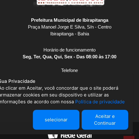
Prefeitura Municipal de Ibirapitanga
Praça Manoel Jorge E Silva, S/n - Centro
Ibirapitanga - Bahia
Horário de funcionamento
Seg, Ter, Qua, Qui, Sex - Das 08:00 às 17:00
Telefone
(73) 3259-2141
Sua Privacidade
Ao clicar em Aceitar, você concordar que o site poderá
E-mail
armazenar cookies em seu dispositivo e utilizar as
prefeituradeibirapitanga@ibirapitanga.ba.gov.br
informações de acordo com nossa
Politica de privacidade
Aceitar e
selecionar
Continuar