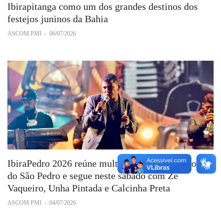
Ibirapitanga como um dos grandes destinos dos
festejos juninos da Bahia
ASCOM PMI
-
06/07/2026
IbiraPedro 2026 reúne multidão na primeira noite
do São Pedro e segue neste sábado com Zé
Vaqueiro, Unha Pintada e Calcinha Preta
ASCOM PMI
-
04/07/2026