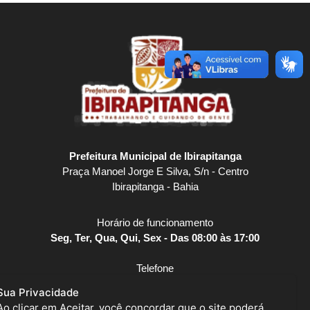
Prefeitura Municipal de Ibirapitanga
Praça Manoel Jorge E Silva, S/n - Centro
Ibirapitanga - Bahia
Horário de funcionamento
Seg, Ter, Qua, Qui, Sex - Das 08:00 às 17:00
Telefone
(73) 3259-2141
Sua Privacidade
Ao clicar em Aceitar, você concordar que o site poderá