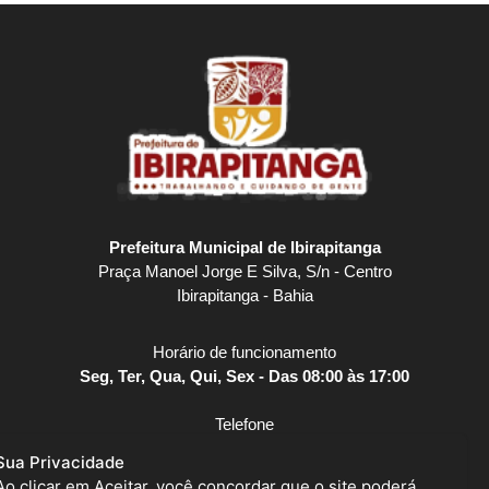
Prefeitura Municipal de Ibirapitanga
Praça Manoel Jorge E Silva, S/n - Centro
Ibirapitanga - Bahia
Horário de funcionamento
Seg, Ter, Qua, Qui, Sex - Das 08:00 às 17:00
Telefone
(73) 3259-2141
Sua Privacidade
Ao clicar em Aceitar, você concordar que o site poderá