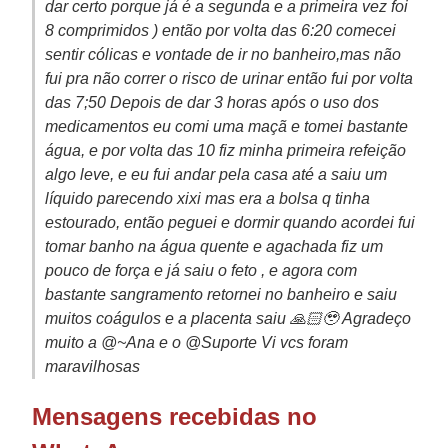
dar certo porque já é a segunda e a primeira vez foi
8 comprimidos ) então por volta das 6:20 comecei
sentir cólicas e vontade de ir no banheiro,mas não
fui pra não correr o risco de urinar então fui por volta
das 7;50 Depois de dar 3 horas após o uso dos
medicamentos eu comi uma maçã e tomei bastante
água, e por volta das 10 fiz minha primeira refeição
algo leve, e eu fui andar pela casa até a saiu um
líquido parecendo xixi mas era a bolsa q tinha
estourado, então peguei e dormir quando acordei fui
tomar banho na água quente e agachada fiz um
pouco de força e já saiu o feto , e agora com
bastante sangramento retornei no banheiro e saiu
muitos coágulos e a placenta saiu 🙏🏻🥹 Agradeço
muito a @~Ana e o @Suporte Vi vcs foram
maravilhosas
Mensagens recebidas no