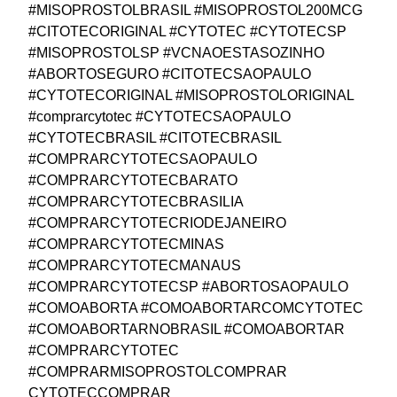
#MISOPROSTOLBRASIL #MISOPROSTOL200MCG
#CITOTECORIGINAL #CYTOTEC #CYTOTECSP
#MISOPROSTOLSP #VCNAOESTASOZINHO
#ABORTOSEGURO #CITOTECSAOPAULO
#CYTOTECORIGINAL #MISOPROSTOLORIGINAL
#comprarcytotec #CYTOTECSAOPAULO
#CYTOTECBRASIL #CITOTECBRASIL
#COMPRARCYTOTECSAOPAULO
#COMPRARCYTOTECBARATO
#COMPRARCYTOTECBRASILIA
#COMPRARCYTOTECRIODEJANEIRO
#COMPRARCYTOTECMINAS
#COMPRARCYTOTECMANAUS
#COMPRARCYTOTECSP #ABORTOSAOPAULO
#COMOABORTA #COMOABORTARCOMCYTOTEC
#COMOABORTARNOBRASIL #COMOABORTAR
#COMPRARCYTOTEC
#COMPRARMISOPROSTOLCOMPRAR
CYTOTECCOMPRAR