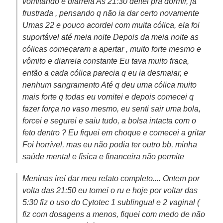
vomitando e diarreia As 21:30 deitei pra dormir, já
frustrada , pensando q não ia dar certo novamente
Umas 22 e pouco acordei com muita cólica, ela foi
suportável até meia noite Depois da meia noite as
cólicas começaram a apertar , muito forte mesmo e
vômito e diarreia constante Eu tava muito fraca,
então a cada cólica parecia q eu ia desmaiar, e
nenhum sangramento Até q deu uma cólica muito
mais forte q todas eu vomitei e depois comecei q
fazer força no vaso mesmo, eu senti sair uma bola,
forcei e segurei e saiu tudo, a bolsa intacta com o
feto dentro ? Eu fiquei em choque e comecei a gritar
Foi horrível, mas eu não podia ter outro bb, minha
saúde mental e física e financeira não permite
Meninas irei dar meu relato completo.... Ontem por
volta das 21:50 eu tomei o ru e hoje por voltar das
5:30 fiz o uso do Cytotec 1 sublingual e 2 vaginal (
fiz com dosagens a menos, fiquei com medo de não